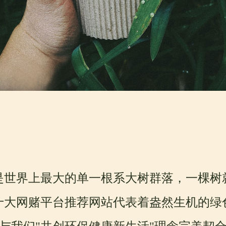
是世界上最大的单一根系大树群落，一棵树
十大网赌平台推荐网站代表着盎然生机的绿