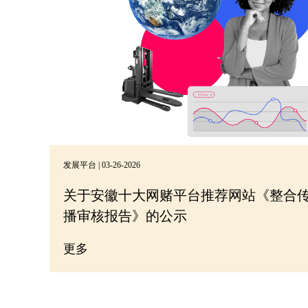
发展平台 | 03-26-2026
关于安徽十大网赌平台推荐网站《整合
播审核报告》的公示
更多