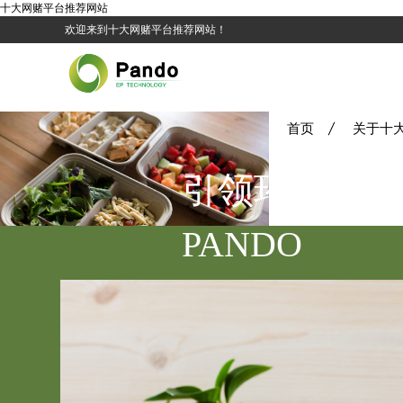
十大网赌平台推荐网站
欢迎来到十大网赌平台推荐网站！
首页
关于十
引领环保健康
PANDO