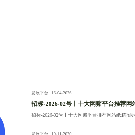
因保密协议，此处仅展示部分客户
发展平台 | 16-04-2026
招标-2026-02号丨十大网赌平台推荐
招标-2026-02号丨十大网赌平台推荐网站纸箱招标公
发展平台 | 19-11-2020