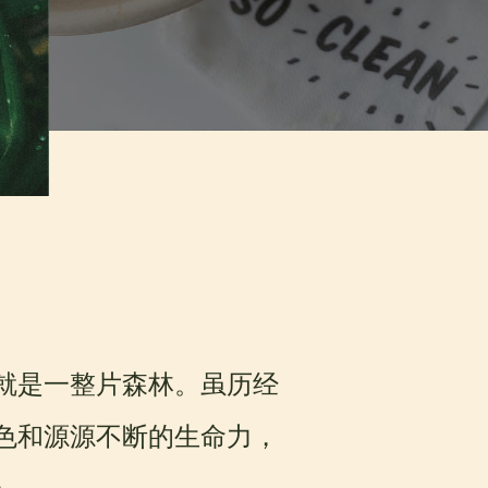
就是一整片森林。虽历经
色和源源不断的生命力，