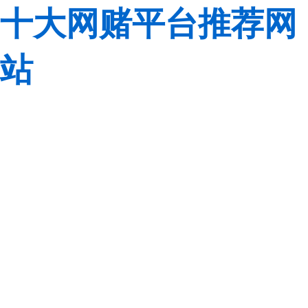
十大网赌平台推荐网
站