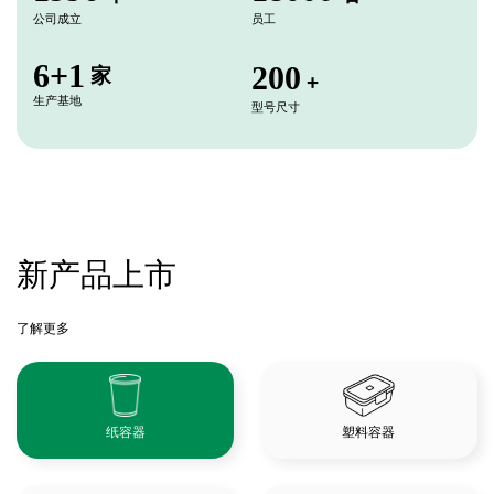
公司成立
员工
6+1
2
0
0
家
+
生产基地
型号尺寸
新产品上市
了解更多
纸容器
塑料容器