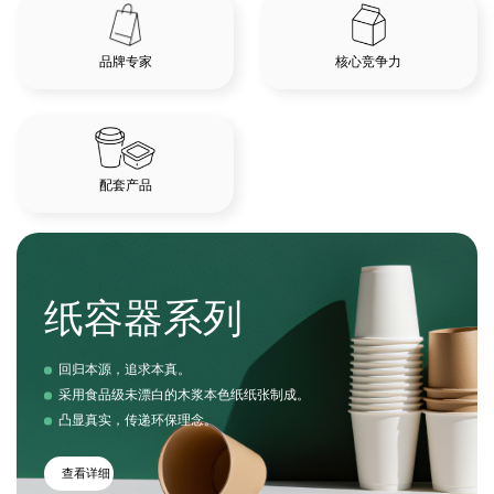
品牌专家
核心竞争力
配套产品
纸容器系列
回归本源，追求本真。
采用食品级未漂白的木浆本色纸纸张制成。
凸显真实，传递环保理念。
查看详细