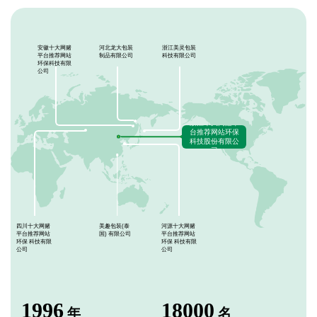
安徽十大网赌
河北龙大包装
浙江美灵包装
平台推荐网站
制品有限公司
科技有限公司
环保科技有限
公司
浙江十大网赌平
台推荐网站环保
科技股份有限公
司
四川十大网赌
美趣包装(泰
河源十大网赌
平台推荐网站
国) 有限公司
平台推荐网站
环保 科技有限
环保 科技有限
公司
公司
1
9
9
6
1
8
0
0
0
年
名