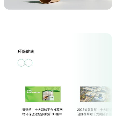
环保健康
邀请函︱十大网赌平台推荐网
2023海外首展︱十大网赌平
站环保诚邀您参加第133届中
台推荐网站十大网赌平台推