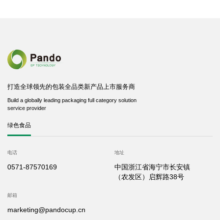
打造全球领先的包装全品类新产品上市服务商
Build a globally leading packaging full category solution
service provider
绿色食品
电话
地址
0571-87570169
中国浙江省海宁市长安镇
（农发区）启辉路38号
邮箱
marketing@pandocup.cn