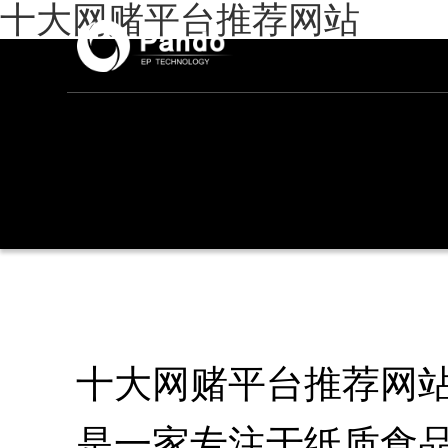
十大网赌平台推荐网站
十大网赌平台推荐网
是一家专注于纸质食