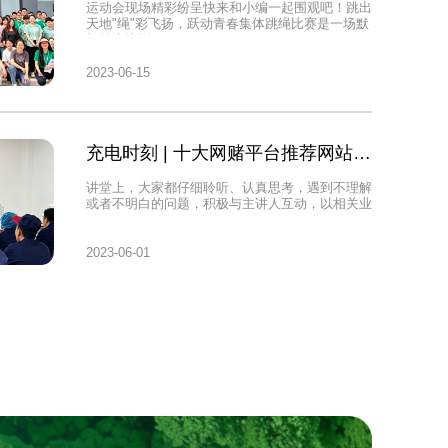
运动会现场精彩纷呈快来和小编一起围观吧！跳出
天地"绳"彩飞扬，跃动青春集体跳绳比赛是一场默
契的大比拼···
2023-06-15
充电时刻 | 十大网赌平台推荐网站十大网赌平台推荐网站"知行讲堂"首期开讲啦！
 | 十大网赌平台推荐网站十大
讲堂上，大家都仔细聆听、认真思考，遇到不理解
开展多彩活动喜迎端午
或者不明白的问题，积极与主讲人互动，以相关业
务疑难点为切···
2023-06-01