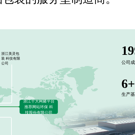
1
9
浙江美灵包
装 科技有限
公司成
公司
6+
生产基
浙江十大网赌平台
推荐网站环保 科
技股份有限公司