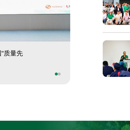
"质量先
盛夏萦香，情暖端午
网赌平台推荐网站
2023.06.25