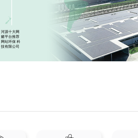
河源十大网
赌平台推荐
网站环保 科
技有限公司