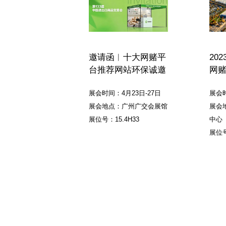
邀请函︱十大网赌平
20
台推荐网站环保诚邀
网
您参加第133届中国
大
展会时间：4月23日-27日
展会
进出口商品交易会
亮
展会地点：广州广交会展馆
展会
业
睹
展位号：15.4H33
中心
展位号