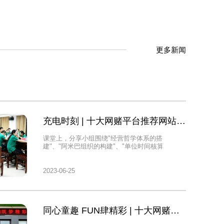
更多新闻
充电时刻 | 十大网赌平台推荐网站阿米巴经营模式学习培训圆满结束
课堂上，分享小组围绕"经营哲学体系的搭
建"、"阿米巴组织的构建"、"单位时间核算
表"、"PDCA关差机制···
2023-06-25
同心童趣 FUN肆精彩 | 十大网赌平台推荐网站十大网赌平台推荐网站活力运动会圆满举行