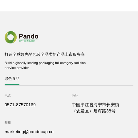
打造全球领先的包装全品类新产品上市服务商
Build a globally leading packaging full category solution
service provider
绿色食品
电话
地址
0571-87570169
中国浙江省海宁市长安镇
（农发区）启辉路38号
邮箱
marketing@pandocup.cn