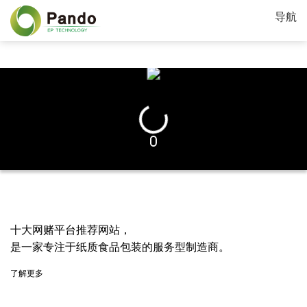
十大网赌平台推荐网站
导航
十大网赌平台推荐网站，
是一家专注于纸质食品包装的服务型制造商。
了解更多