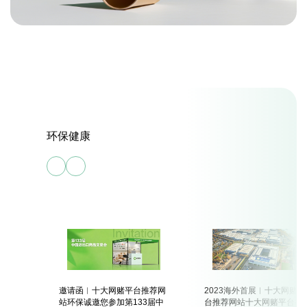
环保健康
邀请函︱十大网赌平台推荐网
2023海外首展︱十大网赌平
站环保诚邀您参加第133届中
台推荐网站十大网赌平台推