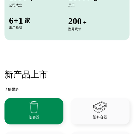
公司成立
员工
6+1
2
0
0
家
+
生产基地
型号尺寸
新产品上市
了解更多
纸容器
塑料容器