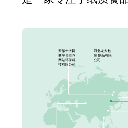
安徽十大网
河北龙大包
赌平台推荐
装 制品有限
网站环保科
公司
技有限公司