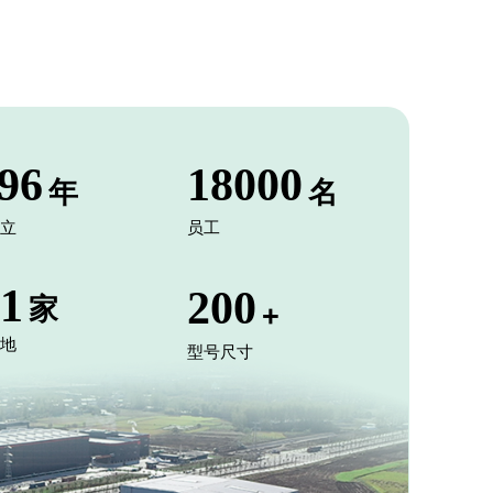
9
6
1
8
0
0
0
年
名
立
员工
1
2
0
0
家
+
地
型号尺寸