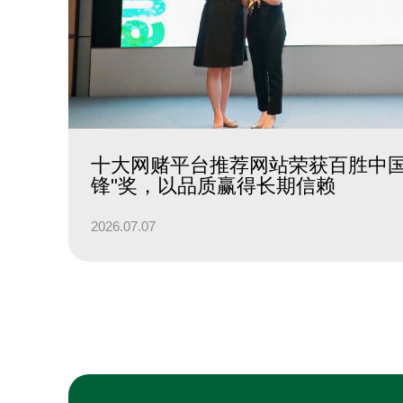
十大网赌平台推荐网站荣获百胜中国
锋"奖，以品质赢得长期信赖
2026.07.07