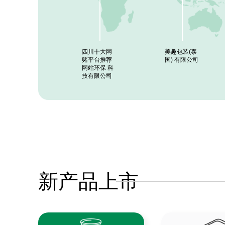
四川十大网
美趣包装(泰
赌平台推荐
国) 有限公司
网站环保 科
技有限公司
新产品上市