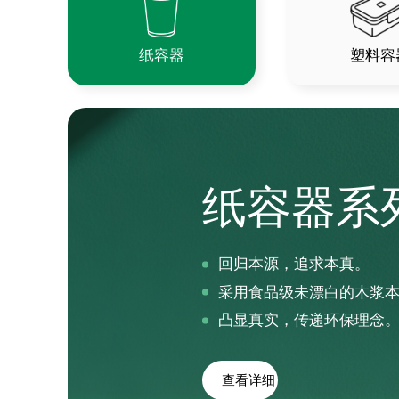
纸容器
塑料容
纸容器系
回归本源，追求本真。
采用食品级未漂白的木浆
凸显真实，传递环保理念
查看详细