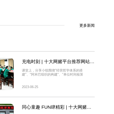
更多新闻
充电时刻 | 十大网赌平台推荐网站阿米巴经营模式学习培训圆满结束
课堂上，分享小组围绕"经营哲学体系的搭
建"、"阿米巴组织的构建"、"单位时间核算
表"、"PDCA关差机制···
2023-06-25
同心童趣 FUN肆精彩 | 十大网赌平台推荐网站十大网赌平台推荐网站活力运动会圆满举行