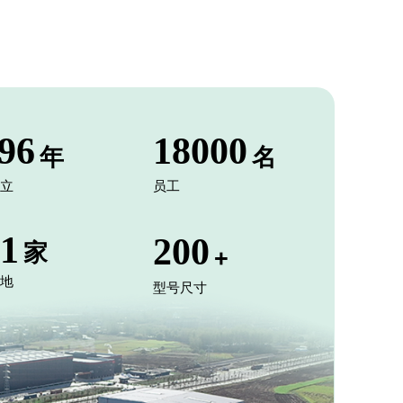
9
6
1
8
0
0
0
年
名
立
员工
1
2
0
0
家
+
地
型号尺寸