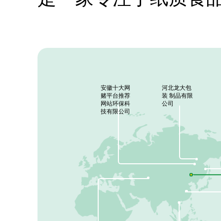
安徽十大网
河北龙大包
赌平台推荐
装 制品有限
网站环保科
公司
技有限公司