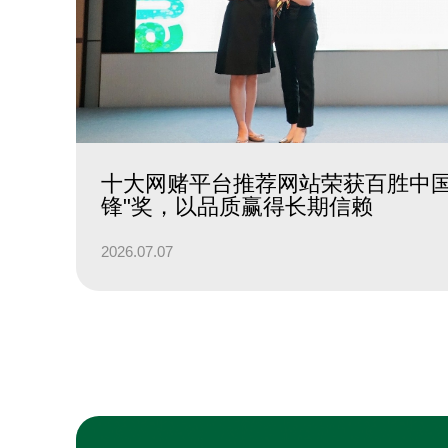
十大网赌平台推荐网站荣获百胜中国
锋"奖，以品质赢得长期信赖
2026.07.07