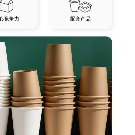
心竞争力
配套产品