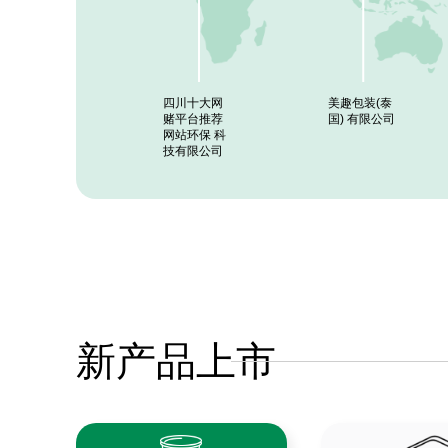
四川十大网
美趣包装(泰
赌平台推荐
国) 有限公司
网站环保 科
技有限公司
新产品上市