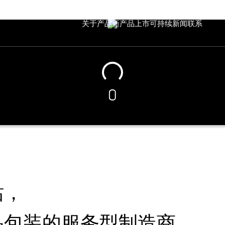
关于
产品
新产品上市
可持续
新闻
联系
站，
品包装的服务型制造商。