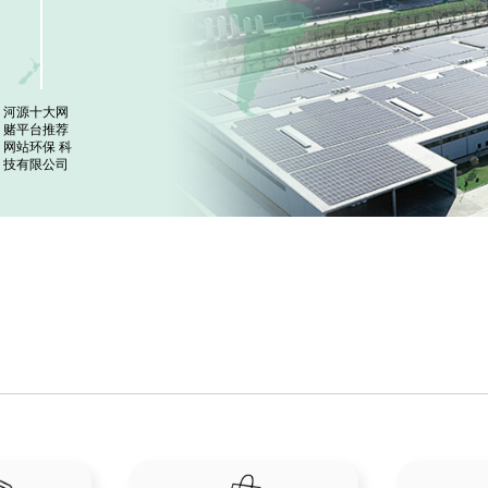
河源十大网
赌平台推荐
网站环保 科
技有限公司