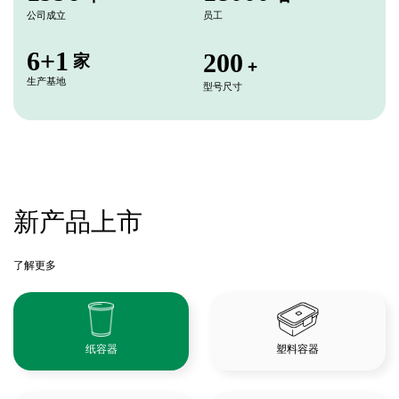
公司成立
员工
6+1
2
0
0
家
+
生产基地
型号尺寸
新产品上市
了解更多
纸容器
塑料容器