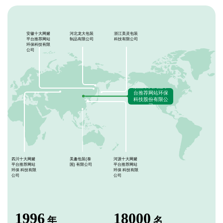
安徽十大网赌
河北龙大包装
浙江美灵包装
平台推荐网站
制品有限公司
科技有限公司
环保科技有限
公司
浙江十大网赌平
台推荐网站环保
科技股份有限公
司
四川十大网赌
美趣包装(泰
河源十大网赌
平台推荐网站
国) 有限公司
平台推荐网站
环保 科技有限
环保 科技有限
公司
公司
1
9
9
6
1
8
0
0
0
年
名