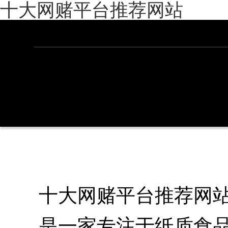
十大网赌平台推荐网站
十大网赌平台推荐网
是一家专注于纸质食