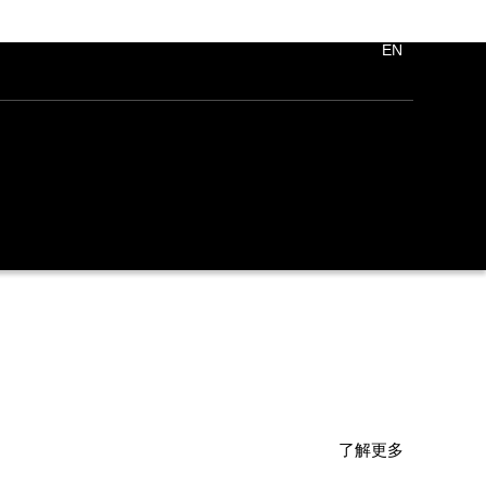

EN
了解更多