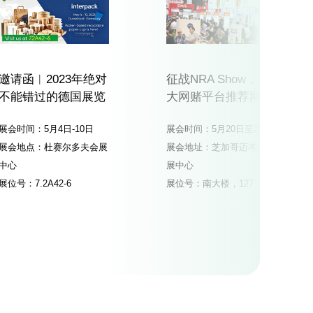
邀请函︱2023年绝对
征战NRA Show，十
不能错过的德国展览
大网赌平台推荐网站
会，十大网赌平台推
十大网赌平台推荐网
展会时间：5月4日-10日
展会时间：5月20日至23日
荐网站十大网赌平台
站引燃展会现场
展会地点：杜赛尔多夫会展
展会地址：芝加哥迈考密会
推荐网站邀您共襄盛
举！
中心
展中心
展位号：7.2A42-6
展位号：南大楼，127