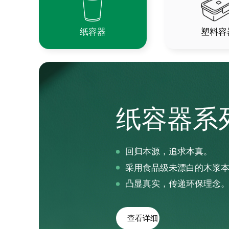
纸容器
塑料容
纸容器系
回归本源，追求本真。
采用食品级未漂白的木浆
凸显真实，传递环保理念
查看详细