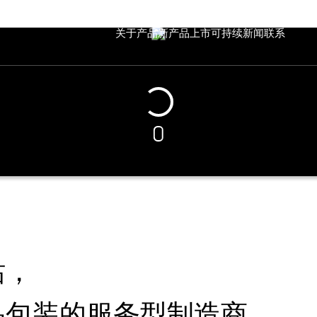
关于
产品
新产品上市
可持续
新闻
联系
站，
品包装的服务型制造商。