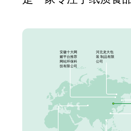
安徽十大网
河北龙大包
赌平台推荐
装 制品有限
网站环保科
公司
技有限公司