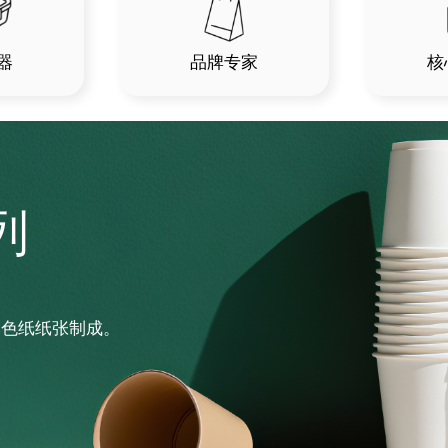
器
品牌专家
核
列
本色纸纸张制成。
。