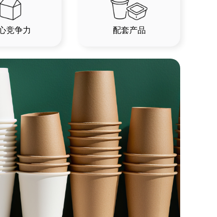
心竞争力
配套产品