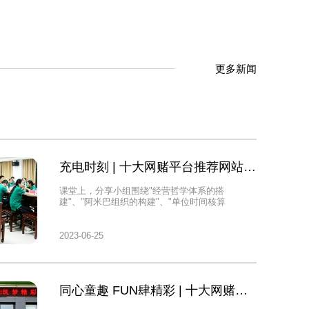
更多新闻
充电时刻 | 十大网赌平台推荐网站阿米巴经营模式学习培训圆满结束
课堂上，分享小组围绕"经营哲学体系的搭
建"、"阿米巴组织的构建"、"单位时间核算
表"、"PDCA关差机制···
2023-06-25
同心童趣 FUN肆精彩 | 十大网赌平台推荐网站十大网赌平台推荐网站活力运动会圆满举行