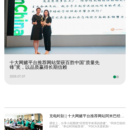
十大网赌平台推荐网站荣获百胜中国"质量先
锋"奖，以品质赢得长期信赖
2026.07.07
充电时刻 | 十大网赌平台推荐网站阿米巴经营模式学习培训圆满结束
课堂上，分享小组围绕"经营哲学体系的搭建"、"阿米巴组织
的构建"、"单位时间核算表"、"PDCA关差机制···