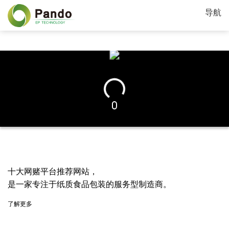
十大网赌平台推荐网站
导航
十大网赌平台推荐网站，
是一家专注于纸质食品包装的服务型制造商。
了解更多