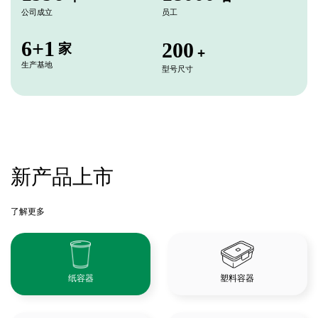
公司成立
员工
6+1
2
0
0
家
+
生产基地
型号尺寸
新产品上市
了解更多
纸容器
塑料容器