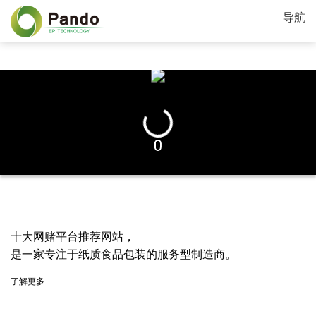
十大网赌平台推荐网站
导航
十大网赌平台推荐网站，
是一家专注于纸质食品包装的服务型制造商。
了解更多