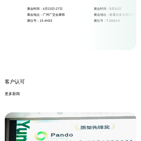
国进出口商品交易会
网站亮相全球顶级包装行业
展，精彩瞬间先睹为快
展会时间：4月23日-27日
展会时间：5月10日
展会地点：广州广交会展馆
展会地址：杜塞尔多夫展览中心
展位号：15.4H33
展位号：7.2A42-6
客户认可
更多新闻