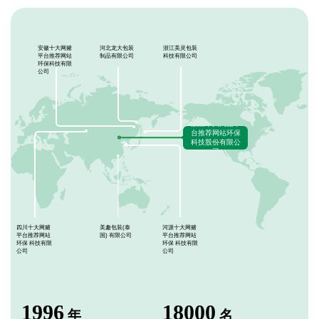
安徽十大网赌
河北龙大包装
浙江美灵包装
平台推荐网站
制品有限公司
科技有限公司
环保科技有限
公司
浙江十大网赌平
台推荐网站环保
科技股份有限公
司
四川十大网赌
美趣包装(泰
河源十大网赌
平台推荐网站
国) 有限公司
平台推荐网站
环保 科技有限
环保 科技有限
公司
公司
1
9
9
6
1
8
0
0
0
年
名