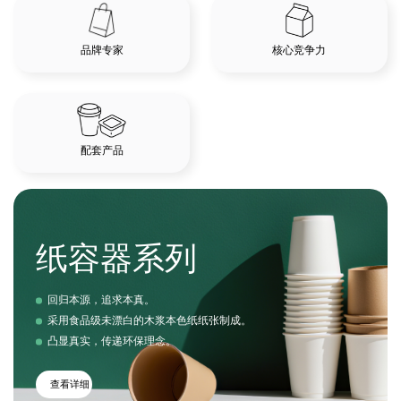
品牌专家
核心竞争力
配套产品
纸容器系列
回归本源，追求本真。
采用食品级未漂白的木浆本色纸纸张制成。
凸显真实，传递环保理念。
查看详细