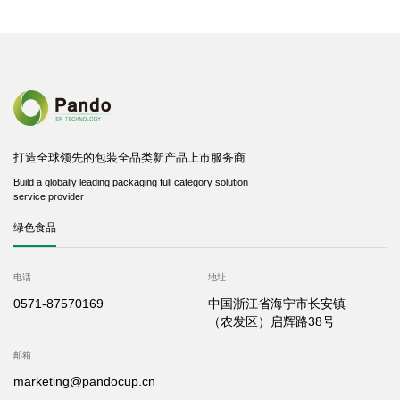
打造全球领先的包装全品类新产品上市服务商
Build a globally leading packaging full category solution
service provider
绿色食品
电话
地址
0571-87570169
中国浙江省海宁市长安镇
（农发区）启辉路38号
邮箱
marketing@pandocup.cn