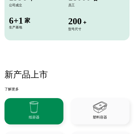
公司成立
员工
6+1
2
0
0
家
+
生产基地
型号尺寸
新产品上市
了解更多
纸容器
塑料容器