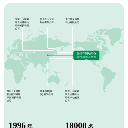
安徽十大网赌
河北龙大包装
浙江美灵包装
平台推荐网站
制品有限公司
科技有限公司
环保科技有限
公司
浙江十大网赌平
台推荐网站环保
科技股份有限公
司
四川十大网赌
美趣包装(泰
河源十大网赌
平台推荐网站
国) 有限公司
平台推荐网站
环保 科技有限
环保 科技有限
公司
公司
1
9
9
6
1
8
0
0
0
年
名