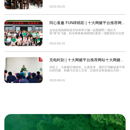
2023-06-25
同心童趣 FUN肆精彩 | 十大网赌平台推荐网站十大网赌平台推荐网站活力运动会圆满举行
运动会现场精彩纷呈快来和小编一起围观吧！跳出天
地"绳"彩飞扬，跃动青春集体跳绳比赛是一场默契的大比拼
···
2023-06-15
充电时刻 | 十大网赌平台推荐网站十大网赌平台推荐网站"知行讲堂"首期开讲啦！
讲堂上，大家都仔细聆听、认真思考，遇到不理解或者不明
白的问题，积极与主讲人互动，以相关业务疑难点为切···
2023-06-01