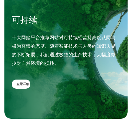
可持续
十大网赌平台推荐网站对可持续经营持高度认同与
极为尊崇的态度。随着智能技术与人类的知识边界
的不断拓展，我们通过极致的生产技术，大幅度减
少对自然环境的损耗。
查看详细