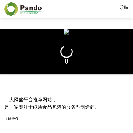
十大网赌平台推荐网站
导航
十大网赌平台推荐网站，
是一家专注于纸质食品包装的服务型制造商。
了解更多