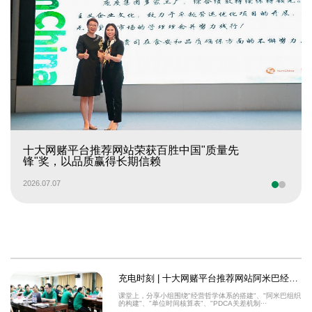
十大网赌平台推荐网站荣获百胜中国"质量先
锋"奖，以品质赢得长期信赖
2026.07.07
充电时刻 | 十大网赌平台推荐网站阿米巴经营模式学习培训圆满结束
课堂上，分享小组围绕"经营哲学体系的搭建"、"阿米巴组织
的构建"、"单位时间核算表"、"PDCA关差机制···