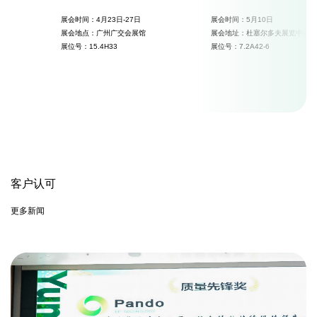
国进出口商品交易会
网站亮相全球顶级包装行业
展，精彩瞬间先睹为快
展会时间：4月23日-27日
展会时间：5月10日
展会地点：广州广交会展馆
展会地址：杜塞尔多夫展览中心
展位号：15.4H33
展位号：7.2A42-6
客户认可
更多新闻