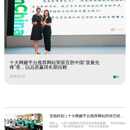
十大网赌平台推荐网站荣获百胜中国"质量先
锋"奖，以品质赢得长期信赖
2026.07.07
充电时刻 | 十大网赌平台推荐网站阿米巴经营模式学习培训圆满结束
课堂上，分享小组围绕"经营哲学体系的搭建"、"阿米巴组织
的构建"、"单位时间核算表"、"PDCA关差机制···