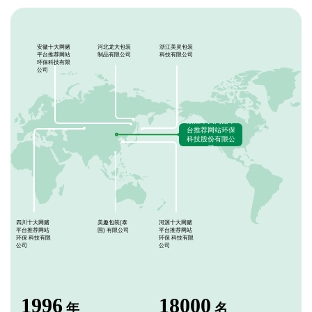
安徽十大网赌
河北龙大包装
浙江美灵包装
平台推荐网站
制品有限公司
科技有限公司
环保科技有限
公司
浙江十大网赌平
台推荐网站环保
科技股份有限公
司
四川十大网赌
美趣包装(泰
河源十大网赌
平台推荐网站
国) 有限公司
平台推荐网站
环保 科技有限
环保 科技有限
公司
公司
1
9
9
6
1
8
0
0
0
年
名