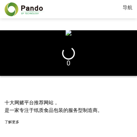
十大网赌平台推荐网站
导航
十大网赌平台推荐网站，
是一家专注于纸质食品包装的服务型制造商。
了解更多