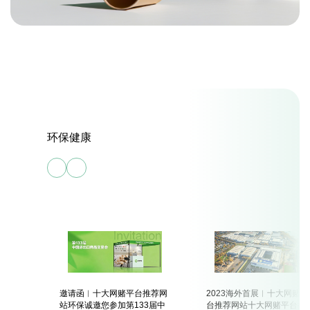
环保健康
邀请函︱十大网赌平台推荐网
2023海外首展︱十大网赌平
站环保诚邀您参加第133届中
台推荐网站十大网赌平台推