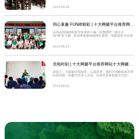
2023-06-25
同心童趣 FUN肆精彩 | 十大网赌平台推荐网站十大网赌平台推荐网站活力运动会圆满举行
运动会现场精彩纷呈快来和小编一起围观吧！跳出天
地"绳"彩飞扬，跃动青春集体跳绳比赛是一场默契的大比拼
···
2023-06-15
充电时刻 | 十大网赌平台推荐网站十大网赌平台推荐网站"知行讲堂"首期开讲啦！
讲堂上，大家都仔细聆听、认真思考，遇到不理解或者不明
白的问题，积极与主讲人互动，以相关业务疑难点为切···
2023-06-01