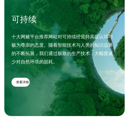
可持续
十大网赌平台推荐网站对可持续经营持高度认同与
极为尊崇的态度。随着智能技术与人类的知识边界
的不断拓展，我们通过极致的生产技术，大幅度减
少对自然环境的损耗。
查看详细