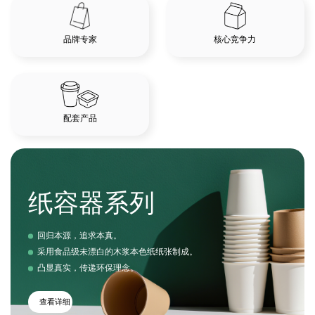
品牌专家
核心竞争力
配套产品
纸容器系列
回归本源，追求本真。
采用食品级未漂白的木浆本色纸纸张制成。
凸显真实，传递环保理念。
查看详细