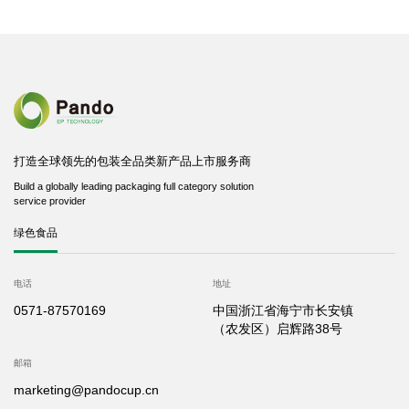
打造全球领先的包装全品类新产品上市服务商
Build a globally leading packaging full category solution
service provider
绿色食品
电话
地址
0571-87570169
中国浙江省海宁市长安镇
（农发区）启辉路38号
邮箱
marketing@pandocup.cn