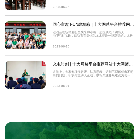
2023-06-25
同心童趣 FUN肆精彩 | 十大网赌平台推荐网站十大网赌平台推荐网站活力运动会圆满举行
运动会现场精彩纷呈快来和小编一起围观吧！跳出天
地"绳"彩飞扬，跃动青春集体跳绳比赛是一场默契的大比拼
···
2023-06-15
充电时刻 | 十大网赌平台推荐网站十大网赌平台推荐网站"知行讲堂"首期开讲啦！
讲堂上，大家都仔细聆听、认真思考，遇到不理解或者不明
白的问题，积极与主讲人互动，以相关业务疑难点为切···
2023-06-01