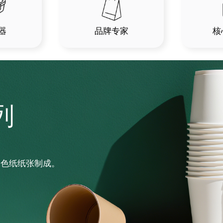
器
品牌专家
核
列
本色纸纸张制成。
。