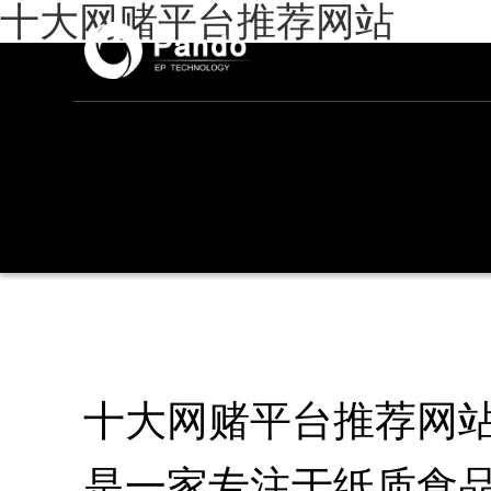
十大网赌平台推荐网站
十大网赌平台推荐网
是一家专注于纸质食