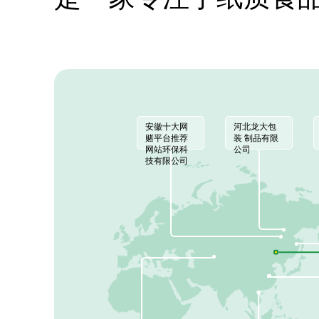
安徽十大网
河北龙大包
赌平台推荐
装 制品有限
网站环保科
公司
技有限公司