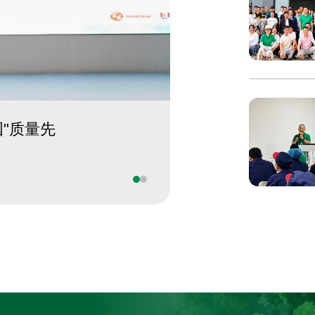
"质量先
盛夏萦香，情暖端午
网赌平台推荐网站
2023.06.25