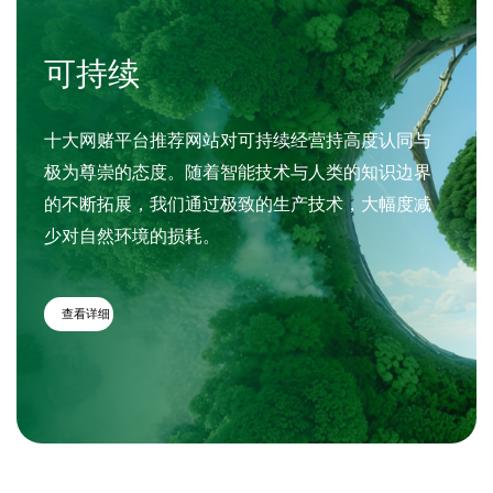
可持续
十大网赌平台推荐网站对可持续经营持高度认同与
极为尊崇的态度。随着智能技术与人类的知识边界
的不断拓展，我们通过极致的生产技术，大幅度减
少对自然环境的损耗。
查看详细