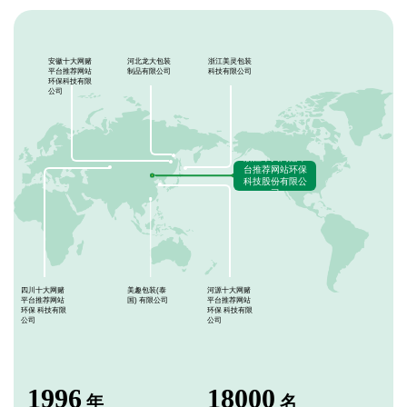
安徽十大网赌
河北龙大包装
浙江美灵包装
平台推荐网站
制品有限公司
科技有限公司
环保科技有限
公司
浙江十大网赌平
台推荐网站环保
科技股份有限公
司
四川十大网赌
美趣包装(泰
河源十大网赌
平台推荐网站
国) 有限公司
平台推荐网站
环保 科技有限
环保 科技有限
公司
公司
1
9
9
6
1
8
0
0
0
年
名