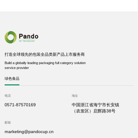
打造全球领先的包装全品类新产品上市服务商
Build a globally leading packaging full category solution
service provider
绿色食品
电话
地址
0571-87570169
中国浙江省海宁市长安镇
（农发区）启辉路38号
邮箱
marketing@pandocup.cn