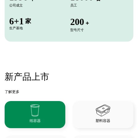
公司成立
员工
6+1
2
0
0
家
+
生产基地
型号尺寸
新产品上市
了解更多
纸容器
塑料容器