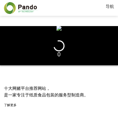
十大网赌平台推荐网站
导航
十大网赌平台推荐网站，
是一家专注于纸质食品包装的服务型制造商。
了解更多