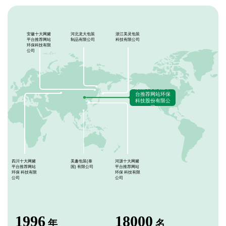
安徽十大网赌
河北龙大包装
浙江美灵包装
平台推荐网站
制品有限公司
科技有限公司
环保科技有限
公司
浙江十大网赌平
台推荐网站环保
科技股份有限公
司
四川十大网赌
美趣包装(泰
河源十大网赌
平台推荐网站
国) 有限公司
平台推荐网站
环保 科技有限
环保 科技有限
公司
公司
1
9
9
6
1
8
0
0
0
年
名