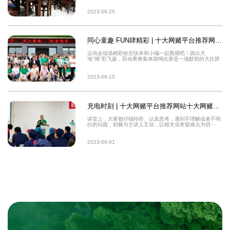
2023-06-25
同心童趣 FUN肆精彩 | 十大网赌平台推荐网站十大网赌平台推荐网站活力运动会圆满举行
运动会现场精彩纷呈快来和小编一起围观吧！跳出天
地"绳"彩飞扬，跃动青春集体跳绳比赛是一场默契的大比拼
···
2023-06-15
充电时刻 | 十大网赌平台推荐网站十大网赌平台推荐网站"知行讲堂"首期开讲啦！
讲堂上，大家都仔细聆听、认真思考，遇到不理解或者不明
白的问题，积极与主讲人互动，以相关业务疑难点为切···
2023-06-01