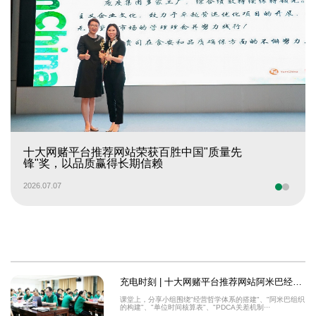
十大网赌平台推荐网站荣获百胜中国"质量先
锋"奖，以品质赢得长期信赖
2026.07.07
充电时刻 | 十大网赌平台推荐网站阿米巴经营模式学习培训圆满结束
课堂上，分享小组围绕"经营哲学体系的搭建"、"阿米巴组织
的构建"、"单位时间核算表"、"PDCA关差机制···