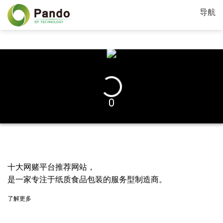
十大网赌平台推荐网站
导航
十大网赌平台推荐网站，
是一家专注于纸质食品包装的服务型制造商。
了解更多