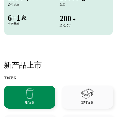
公司成立
员工
6+1
2
0
0
家
+
生产基地
型号尺寸
新产品上市
了解更多
纸容器
塑料容器