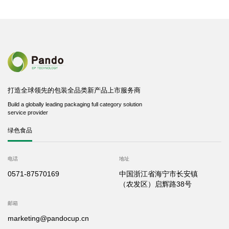
打造全球领先的包装全品类新产品上市服务商
Build a globally leading packaging full category solution
service provider
绿色食品
电话
地址
0571-87570169
中国浙江省海宁市长安镇
（农发区）启辉路38号
邮箱
marketing@pandocup.cn