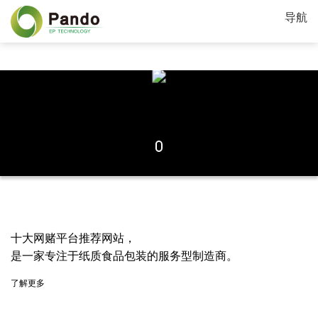
十大网赌平台推荐网站
导航
十大网赌平台推荐网站，
是一家专注于纸质食品包装的服务型制造商。
了解更多