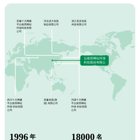
安徽十大网赌
河北龙大包装
浙江美灵包装
平台推荐网站
制品有限公司
科技有限公司
环保科技有限
公司
浙江十大网赌平
台推荐网站环保
科技股份有限公
司
四川十大网赌
美趣包装(泰
河源十大网赌
平台推荐网站
国) 有限公司
平台推荐网站
环保 科技有限
环保 科技有限
公司
公司
1996
18000
年
名