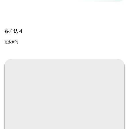
客户认可
更多新闻