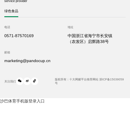
service provider
绿色食品
电话
地址
0571-87570169
中国浙江省海宁市长安镇
（农发区）启辉路38号
邮箱
marketing@pandocup.cn
版权所有：十大网赌平台推荐网站
浙ICP备15039059



关注我们
号
沙巴体育手机版登录入口