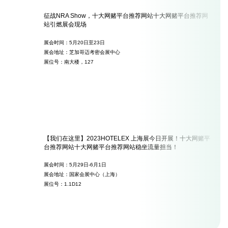
征战NRA Show，十大网赌平台推荐网站十大网赌平台推荐网
站引燃展会现场
展会时间：5月20日至23日
展会地址：芝加哥迈考密会展中心
展位号：南大楼，127
【我们在这里】2023HOTELEX 上海展今日开展！十大网赌平
台推荐网站十大网赌平台推荐网站稳坐流量担当！
展会时间：5月29日-6月1日
展会地址：国家会展中心（上海）
展位号：1.1D12