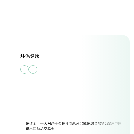
环保健康
邀请函︱十大网赌平台推荐网站环保诚邀您参加第133届中国
进出口商品交易会