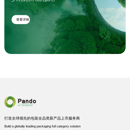
查看详细
打造全球领先的包装全品类新产品上市服务商
Build a globally leading packaging full category solution