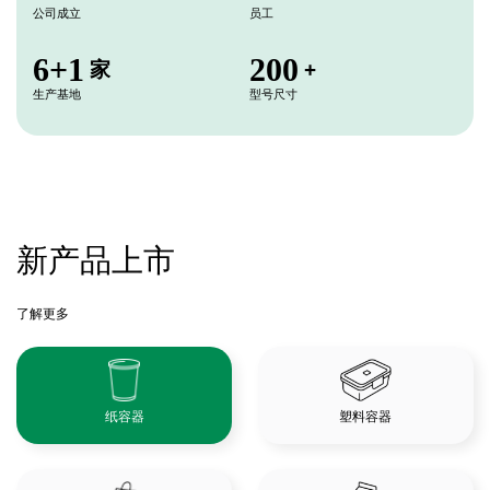
公司成立
员工
6+1
200
家
+
生产基地
型号尺寸
新产品上市
了解更多
纸容器
塑料容器