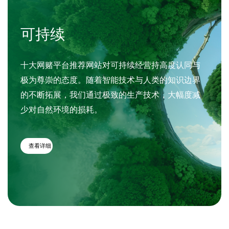
可持续
十大网赌平台推荐网站对可持续经营持高度认同与
极为尊崇的态度。随着智能技术与人类的知识边界
的不断拓展，我们通过极致的生产技术，大幅度减
少对自然环境的损耗。
查看详细