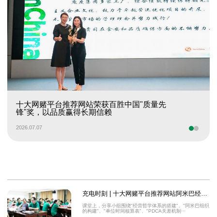
十大网赌平台推荐网站荣获百胜中国"质量先
锋"奖，以品质赢得长期信赖
2026.07.07
充电时刻 | 十大网赌平台推荐网站阿米巴经营模式学习培训圆满结束
课堂上，分享小组围绕"经营哲学体系的搭建"、"阿米巴组织
的构建"、"单位时间核算表"、"PDCA关差机制···