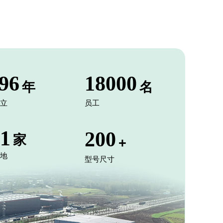
9
6
1
8
0
0
0
年
名
立
员工
1
2
0
0
家
+
地
型号尺寸