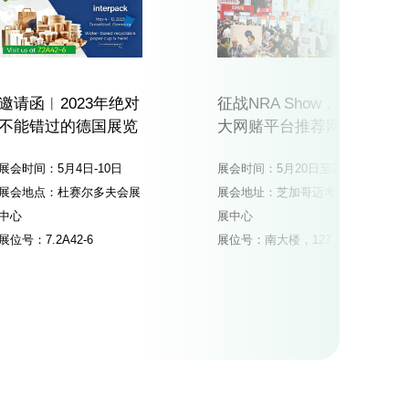
邀请函︱2023年绝对
征战NRA Show，十
不能错过的德国展览
大网赌平台推荐网站
会，十大网赌平台推
十大网赌平台推荐网
展会时间：5月4日-10日
展会时间：5月20日至23日
荐网站十大网赌平台
站引燃展会现场
展会地点：杜赛尔多夫会展
展会地址：芝加哥迈考密会
推荐网站邀您共襄盛
举！
中心
展中心
展位号：7.2A42-6
展位号：南大楼，127