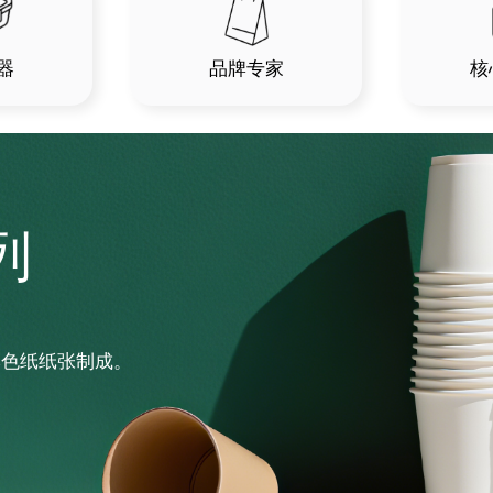
器
品牌专家
核
列
本色纸纸张制成。
。