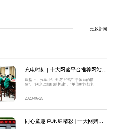
更多新闻
充电时刻 | 十大网赌平台推荐网站阿米巴经营模式学习培训圆满结束
课堂上，分享小组围绕"经营哲学体系的搭
建"、"阿米巴组织的构建"、"单位时间核算
表"、"PDCA关差机制···
2023-06-25
同心童趣 FUN肆精彩 | 十大网赌平台推荐网站十大网赌平台推荐网站活力运动会圆满举行