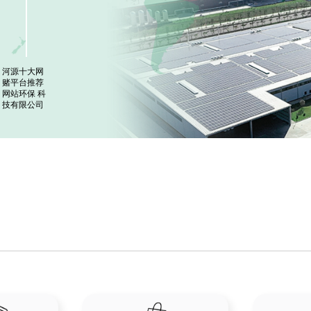
河源十大网
赌平台推荐
网站环保 科
技有限公司