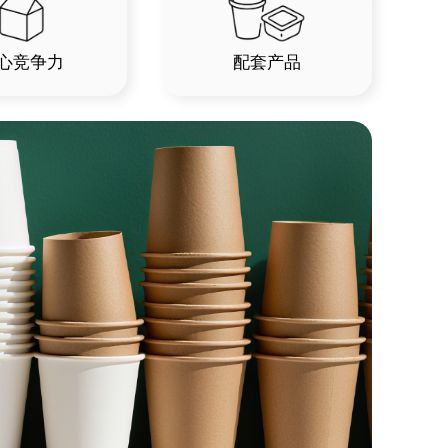
心竞争力
配套产品