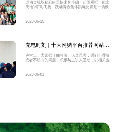
运动会现场精彩纷呈快来和小编一起围观吧！跳出
天地"绳"彩飞扬，跃动青春集体跳绳比赛是一场默
契的大比拼···
2023-06-15
充电时刻 | 十大网赌平台推荐网站十大网赌平台推荐网站"知行讲堂"首期开讲啦！
 | 十大网赌平台推荐网站十大
讲堂上，大家都仔细聆听、认真思考，遇到不理解
开展多彩活动喜迎端午
或者不明白的问题，积极与主讲人互动，以相关业
务疑难点为切···
2023-06-01