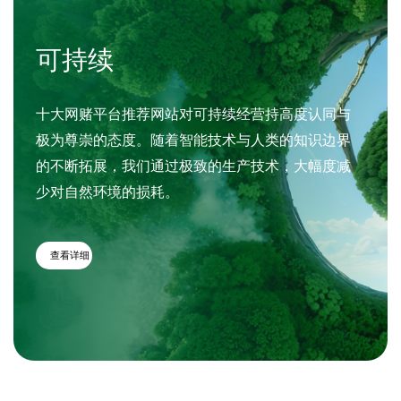
可持续
十大网赌平台推荐网站对可持续经营持高度认同与
极为尊崇的态度。随着智能技术与人类的知识边界
的不断拓展，我们通过极致的生产技术，大幅度减
少对自然环境的损耗。
查看详细