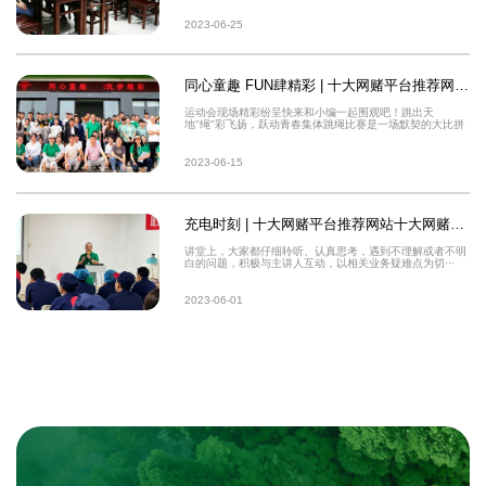
2023-06-25
同心童趣 FUN肆精彩 | 十大网赌平台推荐网站十大网赌平台推荐网站活力运动会圆满举行
运动会现场精彩纷呈快来和小编一起围观吧！跳出天
地"绳"彩飞扬，跃动青春集体跳绳比赛是一场默契的大比拼
···
2023-06-15
充电时刻 | 十大网赌平台推荐网站十大网赌平台推荐网站"知行讲堂"首期开讲啦！
讲堂上，大家都仔细聆听、认真思考，遇到不理解或者不明
白的问题，积极与主讲人互动，以相关业务疑难点为切···
2023-06-01