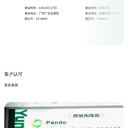
国进出口商品交易会
网站亮相全球顶级包装行业
展，精彩瞬间先睹为快
展会时间：4月23日-27日
展会时间：5月10日
展会地点：广州广交会展馆
展会地址：杜塞尔多夫展览中心
展位号：15.4H33
展位号：7.2A42-6
客户认可
更多新闻