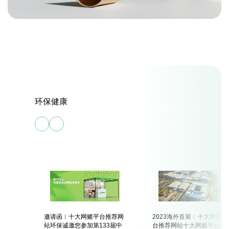
环保健康
邀请函︱十大网赌平台推荐网
2023海外首展︱十大网赌平
站环保诚邀您参加第133届中
台推荐网站十大网赌平台推