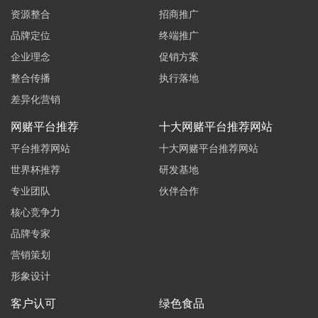
资源整合
招商推广
品牌定位
终端推广
企业理念
促销方案
整合传播
执行落地
差异化营销
网赌平台推荐
十大网赌平台推荐网站
平台推荐网站
十大网赌平台推荐网站
世界杯推荐
研发基地
专业团队
伙伴合作
核心竞争力
品牌专家
营销策划
形象设计
客户认可
绿色食品