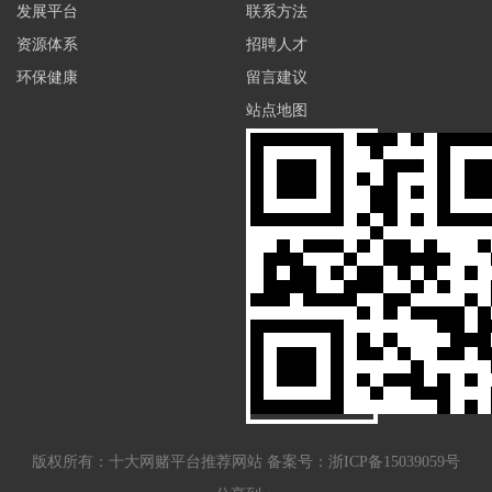
发展平台
联系方法
资源体系
招聘人才
环保健康
留言建议
站点地图
版权所有：
十大网赌平台推荐网站
备案号：浙ICP备15039059号