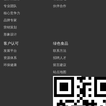
专业团队
伙伴合作
核心竞争力
品牌专家
营销策划
形象设计
客户认可
绿色食品
发展平台
联系方法
资源体系
招聘人才
环保健康
留言建议
站点地图