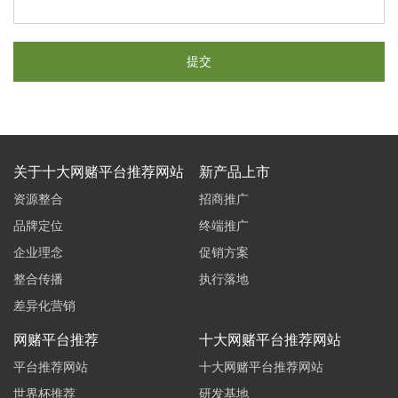
关于十大网赌平台推荐网站
新产品上市
资源整合
招商推广
品牌定位
终端推广
企业理念
促销方案
整合传播
执行落地
差异化营销
网赌平台推荐
十大网赌平台推荐网站
平台推荐网站
十大网赌平台推荐网站
世界杯推荐
研发基地