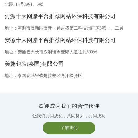
北段513号3栋1、2楼
河源十大网赌平台推荐网站环保科技有限公司
地址：河源市高新区高新一路吉盛第二科技园厂房3第一、二层
安徽十大网赌平台推荐网站环保科技有限公司
地址：安徽省天长市汊涧镇今麦郎大道往北600米
美趣包装(泰国)有限公司
地址：泰国春武里省是拉差区考汗松分区
欢迎成为我们的合作伙伴
让我们共同成长，共同努力，共同成功
了解我们