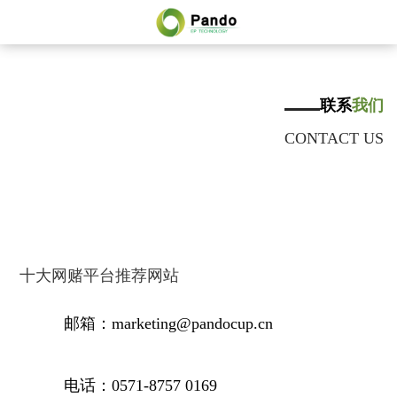
十大网赌平台推荐网站
联系
我们
CONTACT US
十大网赌平台推荐网站
邮箱：marketing@pandocup.cn
电话：0571-8757 0169