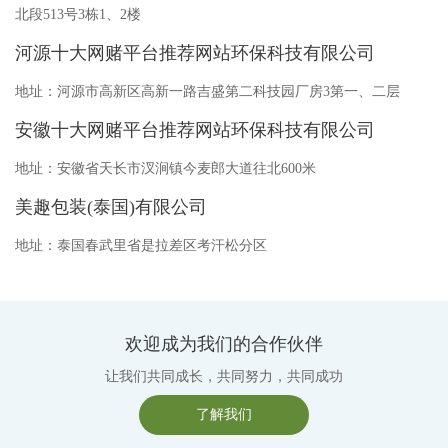
北段513号3栋1、2楼
河源十大网赌平台推荐网站环保科技有限公司
地址：河源市高新区高新一路吉盛第二科技园厂房3第一、二层
安徽十大网赌平台推荐网站环保科技有限公司
地址：安徽省天长市汊涧镇今麦郎大道往北600米
美趣包装(泰国)有限公司
地址：泰国春武里省是拉差区考汗松分区
欢迎成为我们的合作伙伴
让我们共同成长，共同努力，共同成功
了解我们