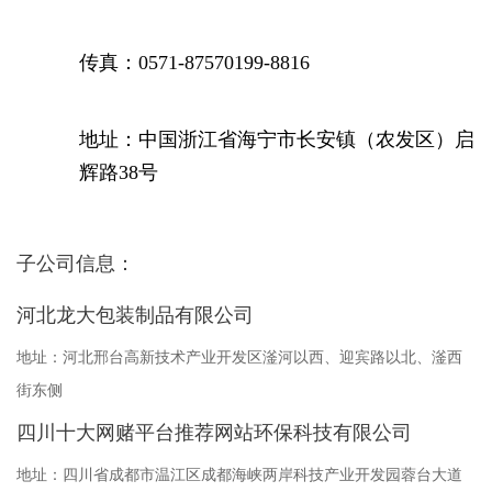
传真：0571-87570199-8816
地址：中国浙江省海宁市长安镇（农发区）启
辉路38号
子公司信息：
河北龙大包装制品有限公司
地址：河北邢台高新技术产业开发区滏河以西、迎宾路以北、滏西
街东侧
四川十大网赌平台推荐网站环保科技有限公司
地址：四川省成都市温江区成都海峡两岸科技产业开发园蓉台大道