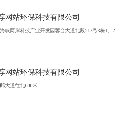
荐网站环保科技有限公司
峡两岸科技产业开发园蓉台大道北段513号3栋1、2
荐网站环保科技有限公司
郎大道往北600米