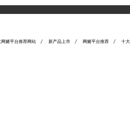
大网赌平台推荐网站
新产品上市
网赌平台推荐
十大