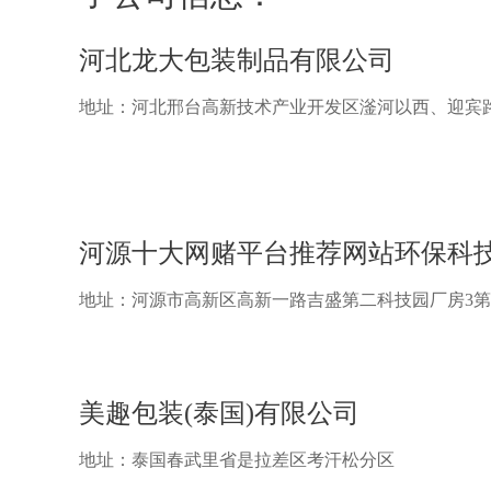
河北龙大包装制品有限公司
地址：河北邢台高新技术产业开发区滏河以西、迎宾
河源十大网赌平台推荐网站环保科
地址：河源市高新区高新一路吉盛第二科技园厂房3
美趣包装(泰国)有限公司
地址：泰国春武里省是拉差区考汗松分区