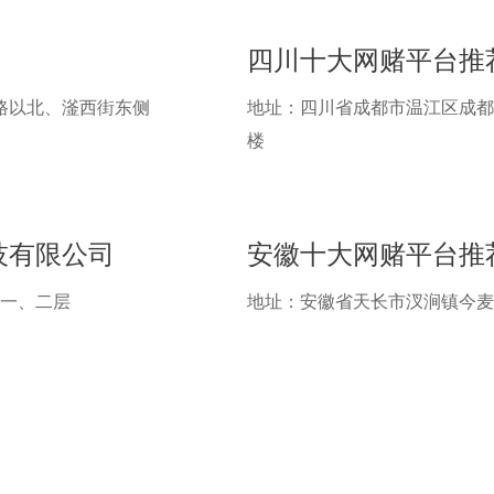
四川十大网赌平台推
路以北、滏西街东侧
地址：四川省成都市温江区成都海
楼
技有限公司
安徽十大网赌平台推
第一、二层
地址：安徽省天长市汊涧镇今麦