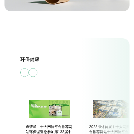
环保健康
邀请函︱十大网赌平台推荐网
2023海外首展︱十大网赌平
站环保诚邀您参加第133届中
台推荐网站十大网赌平台推