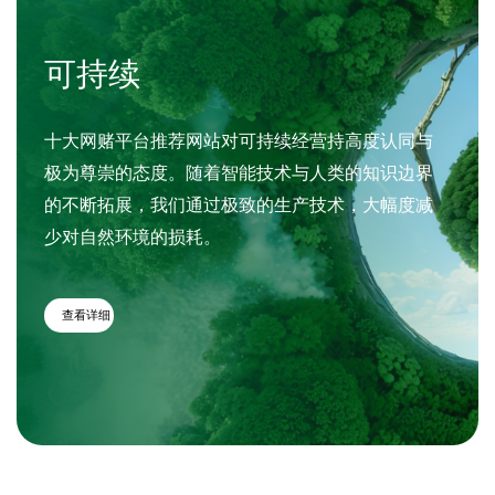
可持续
十大网赌平台推荐网站对可持续经营持高度认同与
极为尊崇的态度。随着智能技术与人类的知识边界
的不断拓展，我们通过极致的生产技术，大幅度减
少对自然环境的损耗。
查看详细