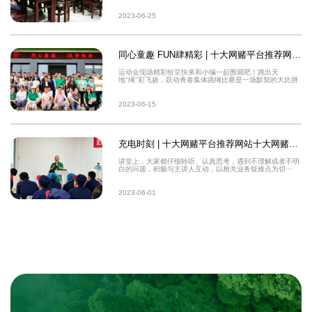
2023-06-25
同心童趣 FUN肆精彩 | 十大网赌平台推荐网站十大网赌平台推荐网站活力运动会圆满举行
运动会现场精彩纷呈快来和小编一起围观吧！跳出天
地"绳"彩飞扬，跃动青春集体跳绳比赛是一场默契的大比拼
···
2023-06-15
充电时刻 | 十大网赌平台推荐网站十大网赌平台推荐网站"知行讲堂"首期开讲啦！
讲堂上，大家都仔细聆听、认真思考，遇到不理解或者不明
白的问题，积极与主讲人互动，以相关业务疑难点为切···
2023-06-01