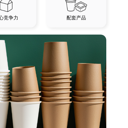
心竞争力
配套产品