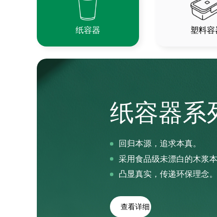
纸容器
塑料容
纸容器系
回归本源，追求本真。
采用食品级未漂白的木浆
凸显真实，传递环保理念
查看详细