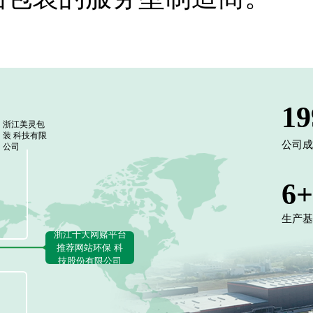
1
9
浙江美灵包
装 科技有限
公司成
公司
6+
生产基
浙江十大网赌平台
推荐网站环保 科
技股份有限公司