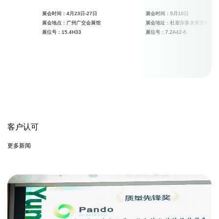
国进出口商品交易会
网站亮相全球顶级包装行业
展，精彩瞬间先睹为快
展会时间：4月23日-27日
展会时间：5月10日
展会地点：广州广交会展馆
展会地址：杜塞尔多夫展览中心
展位号：15.4H33
展位号：7.2A42-6
客户认可
更多新闻