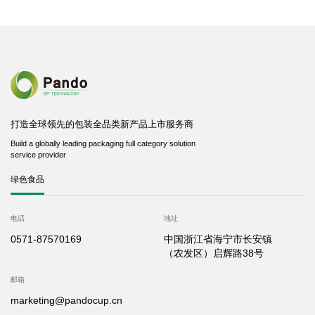
打造全球领先的包装全品类新产品上市服务商
Build a globally leading packaging full category solution
service provider
绿色食品
电话
地址
0571-87570169
中国浙江省海宁市长安镇
（农发区）启辉路38号
邮箱
marketing@pandocup.cn