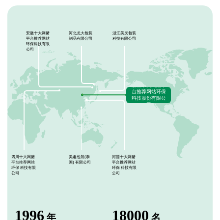
安徽十大网赌
河北龙大包装
浙江美灵包装
平台推荐网站
制品有限公司
科技有限公司
环保科技有限
公司
浙江十大网赌平
台推荐网站环保
科技股份有限公
司
四川十大网赌
美趣包装(泰
河源十大网赌
平台推荐网站
国) 有限公司
平台推荐网站
环保 科技有限
环保 科技有限
公司
公司
1
9
9
6
1
8
0
0
0
年
名