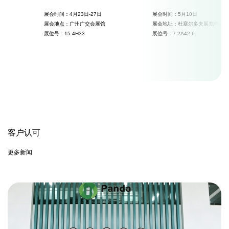
国进出口商品交易会
网站亮相全球顶级包装行业
展，精彩瞬间先睹为快
展会时间：4月23日-27日
展会时间：5月10日
展会地点：广州广交会展馆
展会地址：杜塞尔多夫展览中心
展位号：15.4H33
展位号：7.2A42-6
客户认可
更多新闻