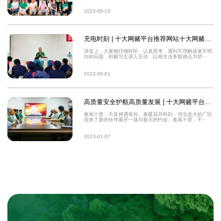
2023-06-15
充电时刻 | 十大网赌平台推荐网站十大网赌平台推荐网站"知行讲堂"首期开讲啦！
讲堂上，大家都仔细聆听、认真思考，遇到不理解或者不明
白的问题，积极与主讲人互动，以相关业务疑难点为切···
2023-06-01
高质量安全护航高质量发展 | 十大网赌平台推荐网站十大网赌平台推荐网站多措并举推进"安全生产月"活动
春风十里，不及相遇有你。春暖花开时刻，河北龙大的厂区
迎来了新的伙伴展开一场与春天的约会。春风十里，不···
2023-01-07