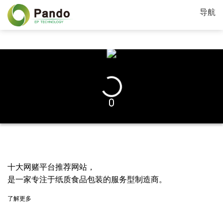
十大网赌平台推荐网站
导航
十大网赌平台推荐网站，
是一家专注于纸质食品包装的服务型制造商。
了解更多