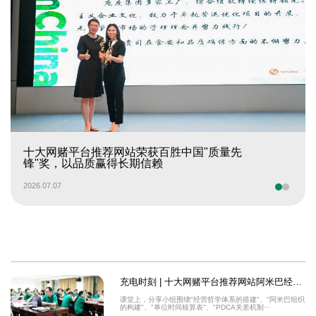
十大网赌平台推荐网站荣获百胜中国"质量先
锋"奖，以品质赢得长期信赖
2026.07.07
充电时刻 | 十大网赌平台推荐网站阿米巴经营模式学习培训圆满结束
课堂上，分享小组围绕"经营哲学体系的搭建"、"阿米巴组织
的构建"、"单位时间核算表"、"PDCA关差机制···