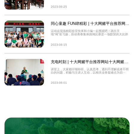
2023-06-25
同心童趣 FUN肆精彩 | 十大网赌平台推荐网站十大网赌平台推荐网站活力运动会圆满举行
运动会现场精彩纷呈快来和小编一起围观吧！跳出天
地"绳"彩飞扬，跃动青春集体跳绳比赛是一场默契的大比拼
···
2023-06-15
充电时刻 | 十大网赌平台推荐网站十大网赌平台推荐网站"知行讲堂"首期开讲啦！
讲堂上，大家都仔细聆听、认真思考，遇到不理解或者不明
白的问题，积极与主讲人互动，以相关业务疑难点为切···
2023-06-01