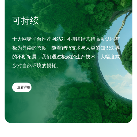
可持续
十大网赌平台推荐网站对可持续经营持高度认同与
极为尊崇的态度。随着智能技术与人类的知识边界
的不断拓展，我们通过极致的生产技术，大幅度减
少对自然环境的损耗。
查看详细