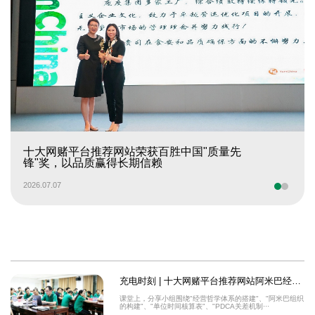
十大网赌平台推荐网站荣获百胜中国"质量先
锋"奖，以品质赢得长期信赖
2026.07.07
充电时刻 | 十大网赌平台推荐网站阿米巴经营模式学习培训圆满结束
课堂上，分享小组围绕"经营哲学体系的搭建"、"阿米巴组织
的构建"、"单位时间核算表"、"PDCA关差机制···