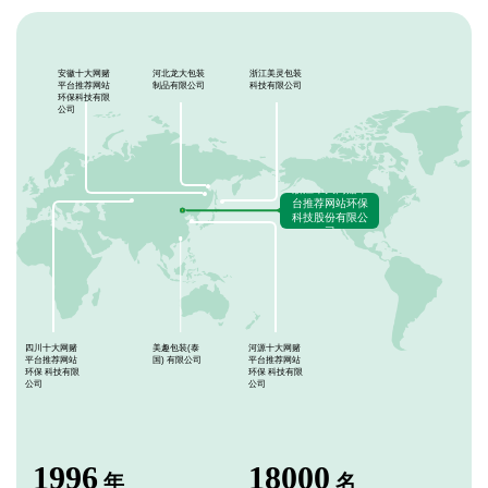
安徽十大网赌
河北龙大包装
浙江美灵包装
平台推荐网站
制品有限公司
科技有限公司
环保科技有限
公司
浙江十大网赌平
台推荐网站环保
科技股份有限公
司
四川十大网赌
美趣包装(泰
河源十大网赌
平台推荐网站
国) 有限公司
平台推荐网站
环保 科技有限
环保 科技有限
公司
公司
1
9
9
6
1
8
0
0
0
年
名