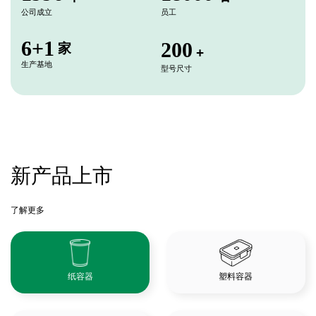
公司成立
员工
6+1
2
0
0
家
+
生产基地
型号尺寸
新产品上市
了解更多
纸容器
塑料容器