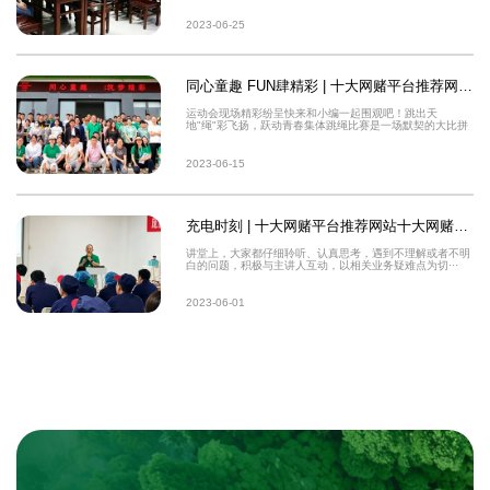
2023-06-25
同心童趣 FUN肆精彩 | 十大网赌平台推荐网站十大网赌平台推荐网站活力运动会圆满举行
运动会现场精彩纷呈快来和小编一起围观吧！跳出天
地"绳"彩飞扬，跃动青春集体跳绳比赛是一场默契的大比拼
···
2023-06-15
充电时刻 | 十大网赌平台推荐网站十大网赌平台推荐网站"知行讲堂"首期开讲啦！
讲堂上，大家都仔细聆听、认真思考，遇到不理解或者不明
白的问题，积极与主讲人互动，以相关业务疑难点为切···
2023-06-01