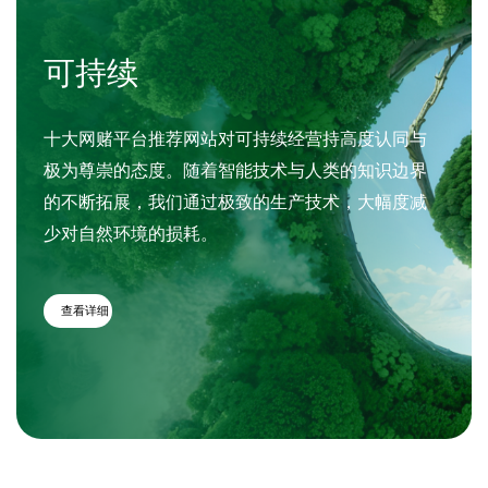
可持续
十大网赌平台推荐网站对可持续经营持高度认同与
极为尊崇的态度。随着智能技术与人类的知识边界
的不断拓展，我们通过极致的生产技术，大幅度减
少对自然环境的损耗。
查看详细