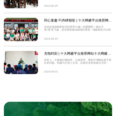
2023-06-25
同心童趣 FUN肆精彩 | 十大网赌平台推荐网站十大网赌平台推荐网站活力运动会圆满举行
运动会现场精彩纷呈快来和小编一起围观吧！跳出天
地"绳"彩飞扬，跃动青春集体跳绳比赛是一场默契的大比拼
···
2023-06-15
充电时刻 | 十大网赌平台推荐网站十大网赌平台推荐网站"知行讲堂"首期开讲啦！
讲堂上，大家都仔细聆听、认真思考，遇到不理解或者不明
白的问题，积极与主讲人互动，以相关业务疑难点为切···
2023-06-01