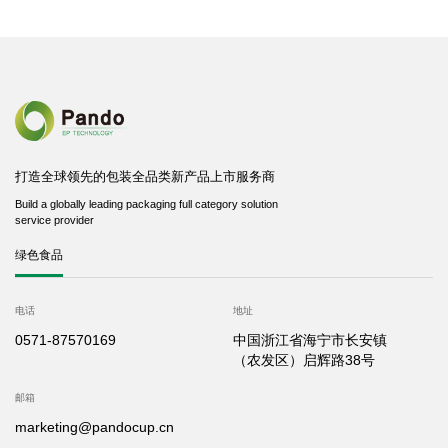
打造全球领先的包装全品类新产品上市服务商
Build a globally leading packaging full category solution
service provider
绿色食品
电话
地址
0571-87570169
中国浙江省海宁市长安镇
（农发区）启辉路38号
邮箱
marketing@pandocup.cn