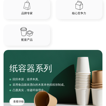
品牌专家
核心竞争力
配套产品
纸容器系列
回归本源，追求本真。
采用食品级未漂白的木浆本色纸纸张制成。
凸显真实，传递环保理念。
查看详细