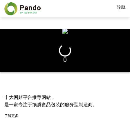
十大网赌平台推荐网站
导航
十大网赌平台推荐网站，
是一家专注于纸质食品包装的服务型制造商。
了解更多