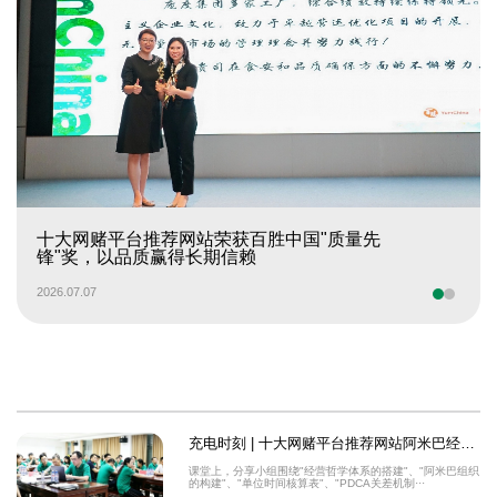
十大网赌平台推荐网站荣获百胜中国"质量先
锋"奖，以品质赢得长期信赖
2026.07.07
充电时刻 | 十大网赌平台推荐网站阿米巴经营模式学习培训圆满结束
课堂上，分享小组围绕"经营哲学体系的搭建"、"阿米巴组织
的构建"、"单位时间核算表"、"PDCA关差机制···