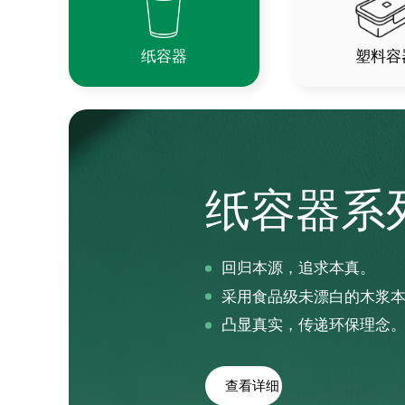
纸容器
塑料容
纸容器系
回归本源，追求本真。
采用食品级未漂白的木浆
凸显真实，传递环保理念
查看详细