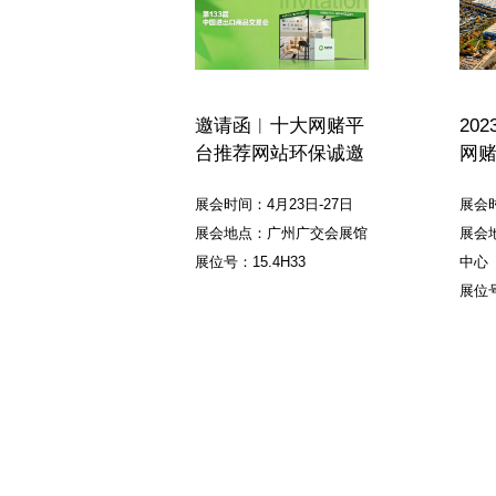
邀请函︱十大网赌平
20
台推荐网站环保诚邀
网
您参加第133届中国
大
展会时间：4月23日-27日
展会
进出口商品交易会
亮
展会地点：广州广交会展馆
展会
业
睹
展位号：15.4H33
中心
展位号