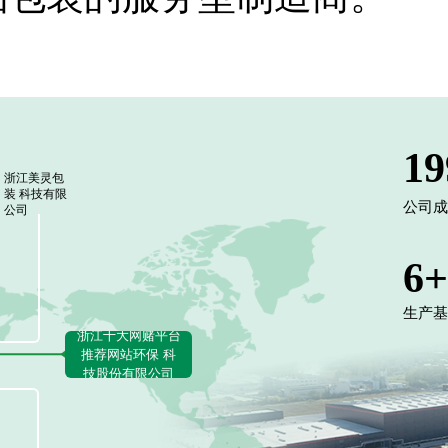
1
9
浙江美灵包
装 科技有限
公司成
公司
6+
生产基
浙江十大网赌平台
推荐网站环保 科
技股份有限公司