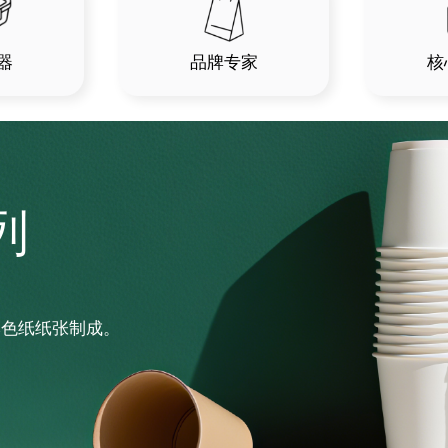
器
品牌专家
核
列
本色纸纸张制成。
。