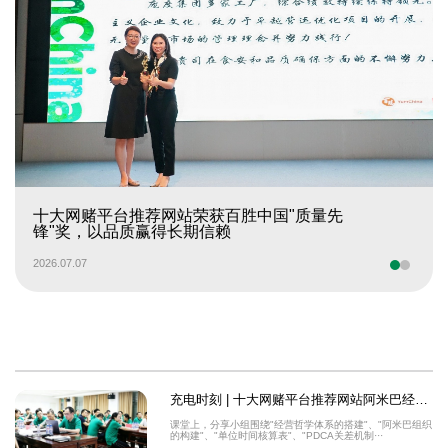
十大网赌平台推荐网站荣获百胜中国"质量先
锋"奖，以品质赢得长期信赖
2026.07.07
充电时刻 | 十大网赌平台推荐网站阿米巴经营模式学习培训圆满结束
课堂上，分享小组围绕"经营哲学体系的搭建"、"阿米巴组织
的构建"、"单位时间核算表"、"PDCA关差机制···