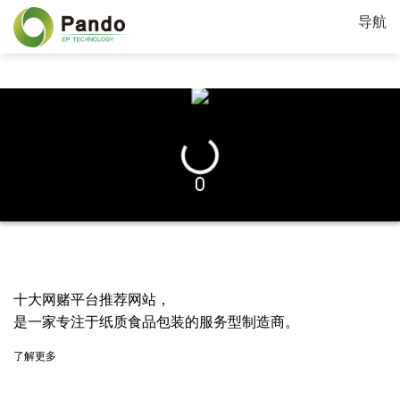
十大网赌平台推荐网站
导航
十大网赌平台推荐网站，
是一家专注于纸质食品包装的服务型制造商。
了解更多