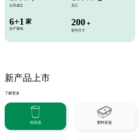
公司成立
员工
6+1
2
0
0
家
+
生产基地
型号尺寸
新产品上市
了解更多
纸容器
塑料容器