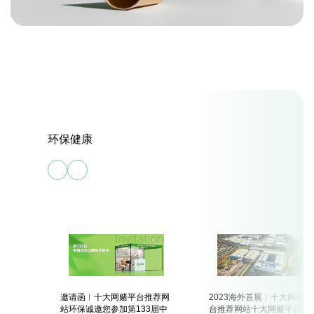
环保健康
邀请函︱十大网赌平台推荐网
2023海外首展︱十大网赌平
站环保诚邀您参加第133届中
台推荐网站十大网赌平台推