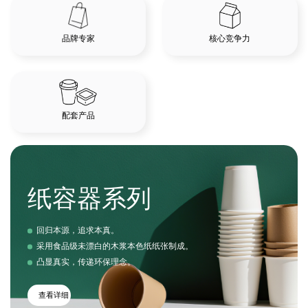
品牌专家
核心竞争力
配套产品
纸容器系列
回归本源，追求本真。
采用食品级未漂白的木浆本色纸纸张制成。
凸显真实，传递环保理念。
查看详细