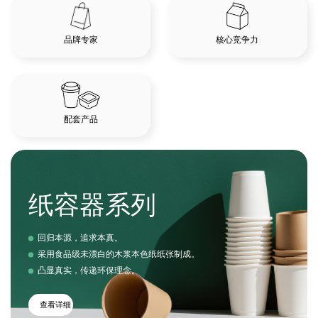
品牌专家
核心竞争力
配套产品
纸容器系列
回归本源，追求本真。
采用食品级未漂白的木浆本色纸纸张制成。
凸显真实，传递环保理念。
查看详细