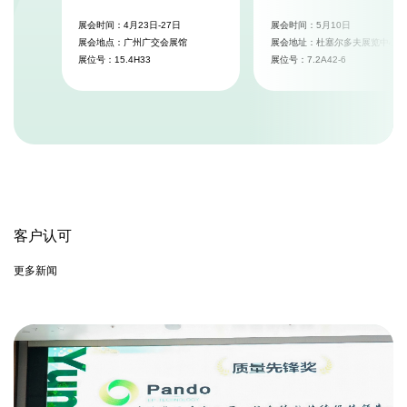
国进出口商品交易会
网站亮相全球顶级包装行业
展，精彩瞬间先睹为快
展会时间：4月23日-27日
展会时间：5月10日
展会地点：广州广交会展馆
展会地址：杜塞尔多夫展览中心
展位号：15.4H33
展位号：7.2A42-6
客户认可
更多新闻