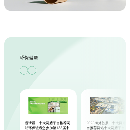
环保健康
邀请函︱十大网赌平台推荐网
2023海外首展︱十大网赌平
站环保诚邀您参加第133届中
台推荐网站十大网赌平台推