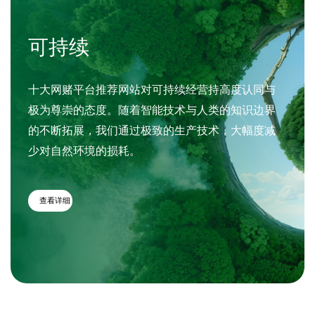
可持续
十大网赌平台推荐网站对可持续经营持高度认同与
极为尊崇的态度。随着智能技术与人类的知识边界
的不断拓展，我们通过极致的生产技术，大幅度减
少对自然环境的损耗。
查看详细