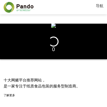
十大网赌平台推荐网站
导航
十大网赌平台推荐网站，
是一家专注于纸质食品包装的服务型制造商。
了解更多