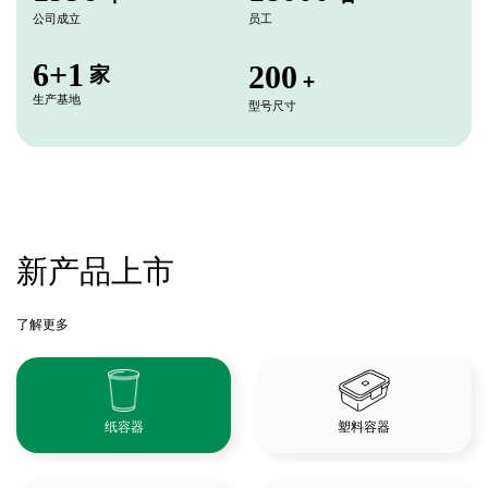
公司成立
员工
6+1
2
0
0
家
+
生产基地
型号尺寸
新产品上市
了解更多
纸容器
塑料容器