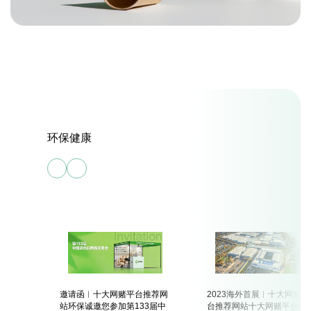
环保健康
邀请函︱十大网赌平台推荐网
2023海外首展︱十大网赌平
站环保诚邀您参加第133届中
台推荐网站十大网赌平台推