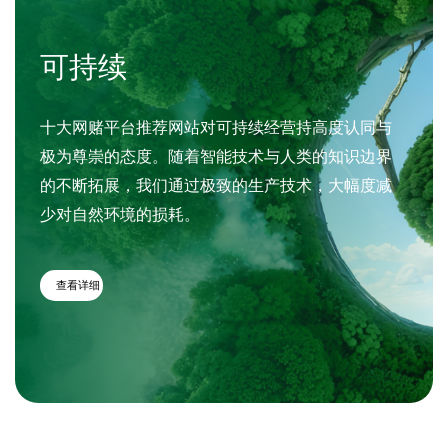
可持续
十大网赌平台推荐网站对可持续经营持高度认同与
极为尊崇的态度。随着智能技术与人类的知识边界
的不断拓展，我们通过极致的生产技术，大幅度减
少对自然环境的损耗。
查看详细