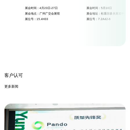
国进出口商品交易会
网站亮相全球顶级包装行业
展，精彩瞬间先睹为快
展会时间：4月23日-27日
展会时间：5月10日
展会地点：广州广交会展馆
展会地址：杜塞尔多夫展览中心
展位号：15.4H33
展位号：7.2A42-6
客户认可
更多新闻