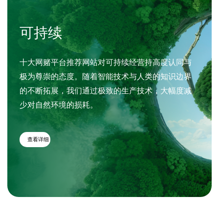
可持续
十大网赌平台推荐网站对可持续经营持高度认同与
极为尊崇的态度。随着智能技术与人类的知识边界
的不断拓展，我们通过极致的生产技术，大幅度减
少对自然环境的损耗。
查看详细