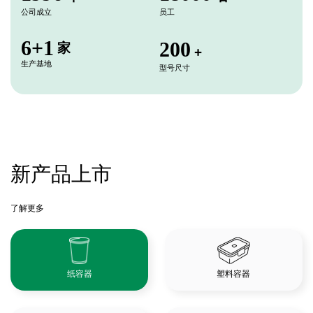
公司成立
员工
6+1
2
0
0
家
+
生产基地
型号尺寸
新产品上市
了解更多
纸容器
塑料容器