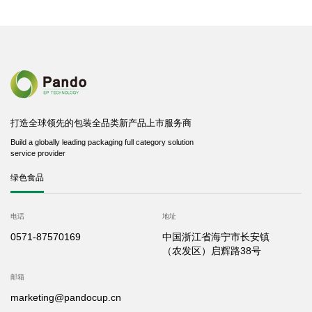
打造全球领先的包装全品类新产品上市服务商
Build a globally leading packaging full category solution
service provider
绿色食品
电话
地址
0571-87570169
中国浙江省海宁市长安镇
（农发区）启辉路38号
邮箱
marketing@pandocup.cn