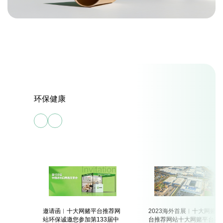
环保健康
邀请函︱十大网赌平台推荐网
2023海外首展︱十大网赌平
站环保诚邀您参加第133届中
台推荐网站十大网赌平台推