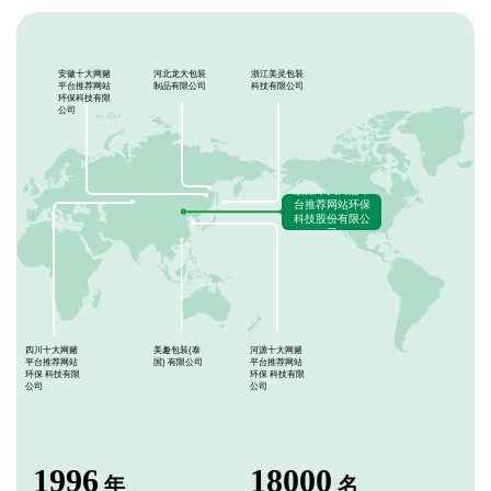
安徽十大网赌
河北龙大包装
浙江美灵包装
平台推荐网站
制品有限公司
科技有限公司
环保科技有限
公司
浙江十大网赌平
台推荐网站环保
科技股份有限公
司
四川十大网赌
美趣包装(泰
河源十大网赌
平台推荐网站
国) 有限公司
平台推荐网站
环保 科技有限
环保 科技有限
公司
公司
1
9
9
6
1
8
0
0
0
年
名