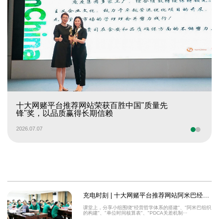
十大网赌平台推荐网站荣获百胜中国"质量先
锋"奖，以品质赢得长期信赖
2026.07.07
充电时刻 | 十大网赌平台推荐网站阿米巴经营模式学习培训圆满结束
课堂上，分享小组围绕"经营哲学体系的搭建"、"阿米巴组织
的构建"、"单位时间核算表"、"PDCA关差机制···