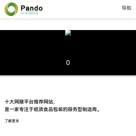
十大网赌平台推荐网站
导航
十大网赌平台推荐网站，
是一家专注于纸质食品包装的服务型制造商。
了解更多