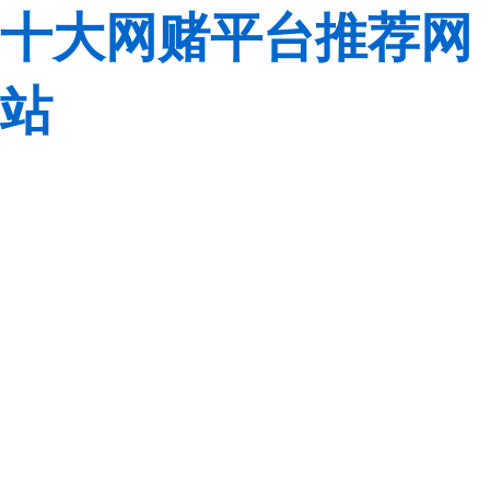
十大网赌平台推荐网
站