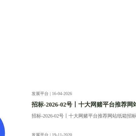
因保密协议，此处仅展示部分客户
发展平台 | 16-04-2026
招标-2026-02号丨十大网赌平台推荐
招标-2026-02号丨十大网赌平台推荐网站纸箱招标公
发展平台 | 19-11-2020