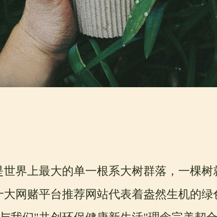
是世界上最大的单一根系大树群落，一棵树
十大网赌平台推荐网站代表着盎然生机的绿