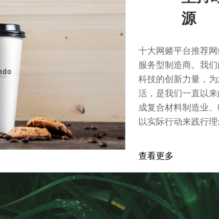
源
十大网赌平台推荐网
服务型制造商。我们
科技的创新力量，为
活，是我们一直以来
成复合材料制造业、
以实际行动来践行理
查看更多