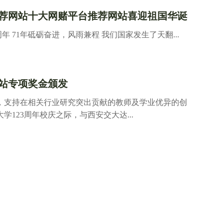
荐网站十大网赌平台推荐网站喜迎祖国华诞
周年 71年砥砺奋进，风雨兼程 我们国家发生了天翻...
站专项奖金颁发
才，支持在相关行业研究突出贡献的教师及学业优异的创
123周年校庆之际，与西安交大达...