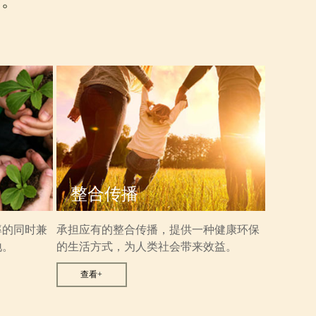
合。
整合传播
率的同时兼
承担应有的整合传播，提供一种健康环保
地。
的生活方式，为人类社会带来效益。
查看+