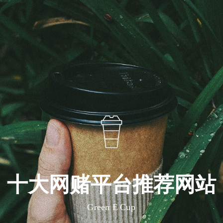
十大网赌平台推荐网站
Green E Cup