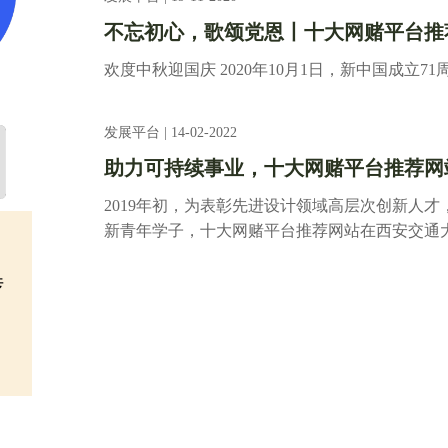
不忘初心，歌颂党恩丨十大网赌平台推
欢度中秋迎国庆 2020年10月1日，新中国成立71
发展平台 | 14-02-2022
助力可持续事业，十大网赌平台推荐网
2019年初，为表彰先进设计领域高层次创新人
新青年学子，十大网赌平台推荐网站在西安交通大学
传