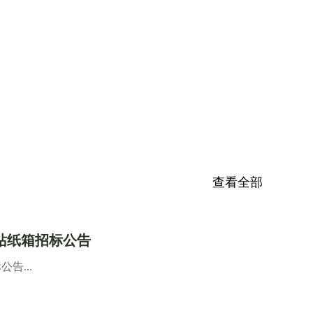
查看全部
网站纸箱招标公告
告...