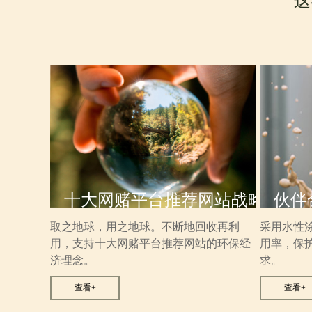
这
十大网赌平台推荐网站战略
伙伴
取之地球，用之地球。不断地回收再利
采用水性
用，支持十大网赌平台推荐网站的环保经
用率，保
济理念。
求。
查看+
查看+