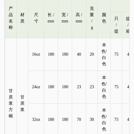
产
克
品
材
尺
长 /
宽 /
高 /
重
颜
只
提
名
质
寸
mm
mm
mm
/
色
/
/
称
g
提
箱
本
色/
16oz
180
180
40
20
75
4
白
色
本
色/
24oz
180
180
23
23
75
4
白
甘
色
蔗
甘
浆
蔗
方
浆
本
碗
色/
32oz
180
180
70
30
75
4
白
色