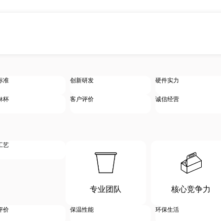
标准
创新研发
硬件实力
淋杯
客户评价
诚信经营
工艺
专业团队
核心竞争力
评价
保温性能
环保生活