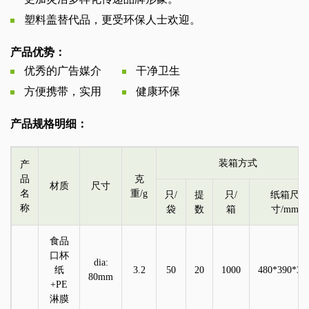
塑料盖替代品，更受环保人士欢迎。
产品优势：
优秀的广告媒介
干净卫生
方便携带，实用
健康环保
产品规格明细：
装箱方式
产
品
克
材质
尺寸
名
重/g
只
/
提
只
/
纸箱尺
称
袋
数
箱
寸
/mm
食品
口杯
dia:
纸
3.2
50
20
1000
480*390*32
80mm
+PE
淋膜